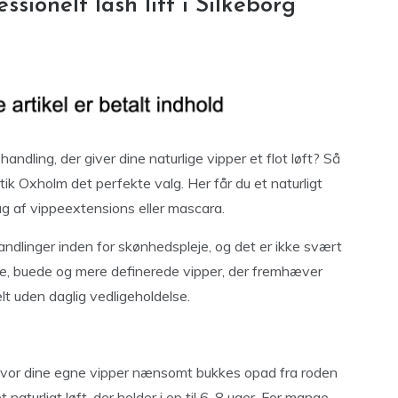
sionelt lash lift i Silkeborg
ndling, der giver dine naturlige vipper et flot løft? Så
k Oxholm det perfekte valg. Her får du et naturligt
g af vippeextensions eller mascara.
andlinger inden for skønhedspleje, og det er ikke svært
gere, buede og mere definerede vipper, der fremhæver
elt uden daglig vedligeholdelse.
 hvor dine egne vipper nænsomt bukkes opad fra roden
aturligt løft, der holder i op til 6-8 uger. For mange