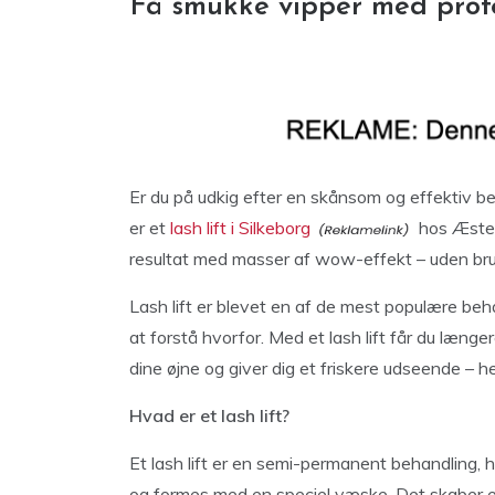
Få smukke vipper med profes
Er du på udkig efter en skånsom og effektiv beha
er et
lash lift i Silkeborg
hos Æsteti
resultat med masser af wow-effekt – uden bru
Lash lift er blevet en af de mest populære beh
at forstå hvorfor. Med et lash lift får du læn
dine øjne og giver dig et friskere udseende – h
Hvad er et lash lift?
Et lash lift er en semi-permanent behandling,
og formes med en speciel væske. Det skaber et n