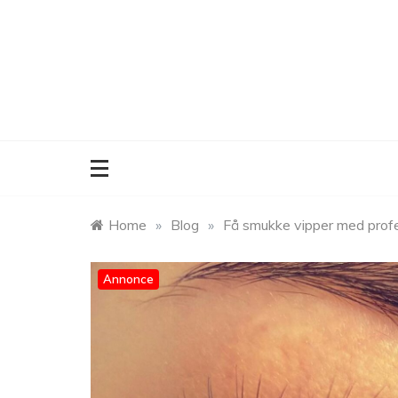
Skip
to
content
Home
»
Blog
»
Få smukke vipper med profess
Annonce