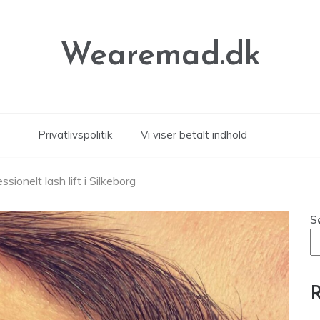
Wearemad.dk
Privatlivspolitik
Vi viser betalt indhold
ionelt lash lift i Silkeborg
S
R