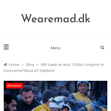
Skip
to
content
Wearemad.dk
Menu
Home
»
Blog
»
Når hjælp er akut: Sådan fungerer et
krisecentertilbud på Sjælland
Annonce