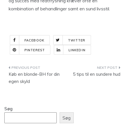
og succes med fedtfrysning kræver ofte en
kombination af behandlinger samt en sund livsstil.
FACEBOOK
TWITTER
PINTEREST
LINKEDIN
Indlægsnavigation
Køb en blonde-BH for din
5 tips til en sundere hud
egen skyld
Søg
Søg