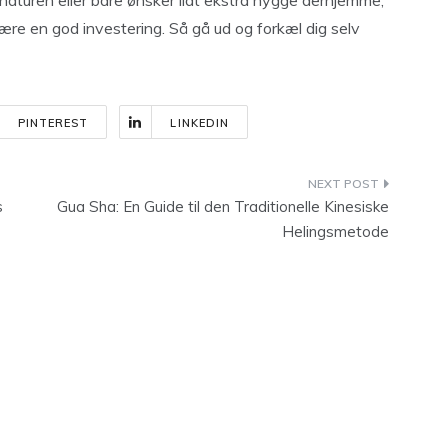
naturen eller bare ønsker lidt ekstra hygge derhjemme,
være en god investering. Så gå ud og forkæl dig selv
PINTEREST
LINKEDIN
s
Gua Sha: En Guide til den Traditionelle Kinesiske
Helingsmetode