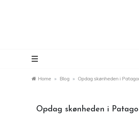
Skip
to
content
Home
»
Blog
»
Opdag skønheden i Patagoni
Opdag skønheden i Patagoni