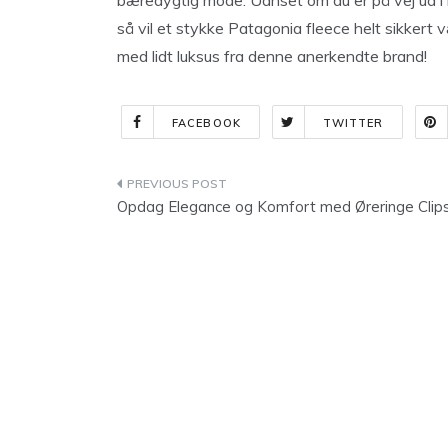
bæredygtig mode. Uanset om du er på vej ud i 
så vil et stykke Patagonia fleece helt sikkert 
med lidt luksus fra denne anerkendte brand!
FACEBOOK
TWITTER
Indlægsnavigation
Opdag Elegance og Komfort med Øreringe Clip