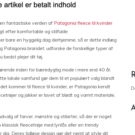
 den fantastiske verden af
Patagonia fleece til kvinder
gt efter komfortable og stilfulde
er bare en hyggelig dag derhjemme, så er dette indlæg
 bag Patagonia brandet, udforske de forskellige typer af
 bedst plejer dit tøj.
førende inden for bæredygtig mode i mere end 40 år.
te lokale samfund gør dem til et populært valg blandt
det kommer til fleece til kvinder, er Patagonia kendt
D
ecetrøjer og jakker er lavet af blødt og varmt materiale,
A
dvalg af farver, mønstre og stilarter, så der er noget
lassisk fleecetrøje med lynlås eller en trendy
dig. Deres tidløse design gør det nemt at style dit