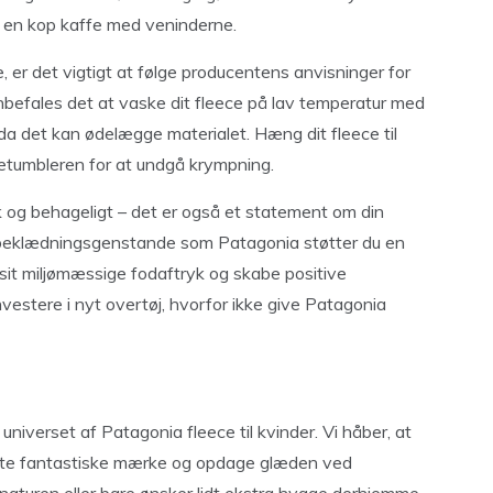
til en kop kaffe med veninderne.
e, er det vigtigt at følge producentens anvisninger for
anbefales det at vaske dit fleece på lav temperatur med
 da det kan ødelægge materialet. Hæng dit fleece til
ørretumbleren for at undgå krympning.
sk og behageligt – det er også et statement om din
e beklædningsgenstande som Patagonia støtter du en
 sit miljømæssige fodaftryk og skabe positive
vestere i nyt overtøj, hvorfor ikke give Patagonia
niverset af Patagonia fleece til kvinder. Vi håber, at
 dette fantastiske mærke og opdage glæden ved