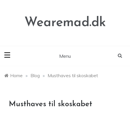
Skip
to
content
Wearemad.dk
Menu
Home
»
Blog
»
Musthaves til skoskabet
Musthaves til skoskabet