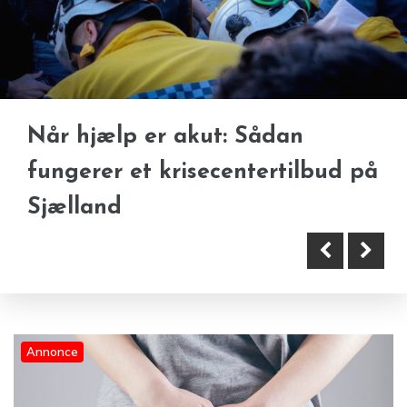
Når hjælp er akut: Sådan
Hvordan påvirker
Hvad siger en hudlæge om CO2
fungerer et krisecentertilbud på
menstruationssmerter
laser?
Sjælland
hverdagen?
Annonce