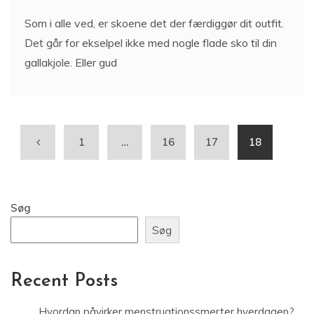
Som i alle ved, er skoene det der færdiggør dit outfit.
Det går for ekselpel ikke med nogle flade sko til din
gallakjole. Eller gud
1
…
16
17
18
Søg
Søg
Recent Posts
Hvordan påvirker menstruationssmerter hverdagen?